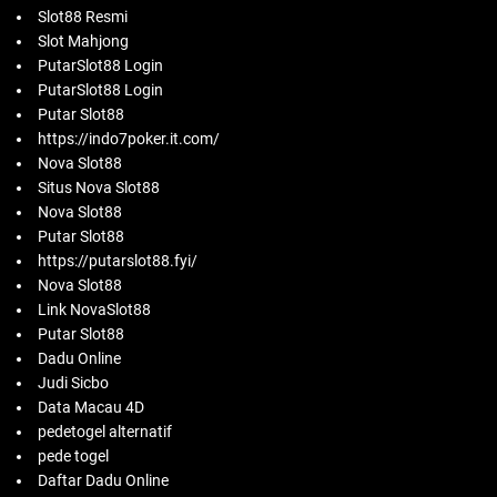
Slot88 Resmi
Slot Mahjong
PutarSlot88 Login
PutarSlot88 Login
Putar Slot88
https://indo7poker.it.com/
Nova Slot88
Situs Nova Slot88
Nova Slot88
Putar Slot88
https://putarslot88.fyi/
Nova Slot88
Link NovaSlot88
Putar Slot88
Dadu Online
Judi Sicbo
Data Macau 4D
pedetogel alternatif
pede togel
Daftar Dadu Online