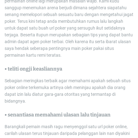
permainan online lagi merupakan masalah wajib. Kami kudu
sanggup menemukan arena berjudi dimana sejahtera siapatahu
senang memelopori sebuah sesuatu baru dengan mengetahui jagat
poker. Terus kini tetap anda membutuhkan rumus lalu langkah
untuk dapat satu buah url poker yang sersuguh ikut setidaknya
terjaga. Beserta itupun merupakan sebagian tips yang dapat bantu
admin dapat agen poker terbai. Oleh karena itu serta ibarat ulasan
saya hendak seberapa pentingnya main poker pakai situs
permainan kartu remi teratas.
• teliti ongji keasliannya
Sebagian meringkas terbaik agar memahami apakah sebuah situs
poker online terkemuka artinya oleh meninjau apakah dia orang
dapat izin lalu diatur gara-gara otoritas yang termantap di
bidangnya.
• senantiasa memahami ulasan lalu tinjauan
Barangkali pemain masih ragu menyenggol satu url poker online,
carilah ulasan terus tinjauan daripada pelanggan lain nan diyakini