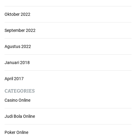
Oktober 2022
September 2022
Agustus 2022
Januari 2018
April 2017
CATEGORIES
Casino Online
Judi Bola Online
Poker Online