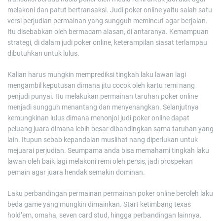
melakoni dan patut bertransaksi. Judi poker online yaitu salah satu
versi perjudian permainan yang sungguh memincut agar berjalan.
Itu disebabkan oleh bermacam alasan, di antaranya. Kemampuan
strategi, di dalam judi poker online, keterampilan siasat terlampau
dibutuhkan untuk lulus.
Kalian harus mungkin memprediksi tingkah laku lawan lagi
mengambil keputusan dimana jitu cocok oleh kartu remi nang
penjudi punyai. Itu melakukan permainan taruhan poker online
menjadi sungguh menantang dan menyenangkan. Selanjutnya
kemungkinan lulus dimana menonjol judi poker online dapat
peluang juara dimana lebih besar dibandingkan sama taruhan yang
lain. Itupun sebab kepandaian muslihat nang diperlukan untuk
mejuarai perjudian. Seumpama anda bisa memahami tingkah laku
lawan oleh baik lagi melakoni remi oleh persis, jadi prospekan
pemain agar juara hendak semakin dominan.
Laku perbandingan permainan permainan poker online beroleh laku
beda game yang mungkin dimainkan. Start ketimbang texas
hold’em, omaha, seven card stud, hingga perbandingan lainnya.