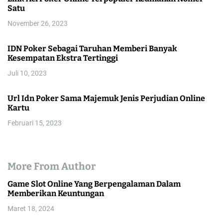
Satu
November 26, 2023
IDN Poker Sebagai Taruhan Memberi Banyak
Kesempatan Ekstra Tertinggi
Juli 10, 2023
Url Idn Poker Sama Majemuk Jenis Perjudian Online
Kartu
Februari 15, 2023
More From Author
Game Slot Online Yang Berpengalaman Dalam
Memberikan Keuntungan
Maret 18, 2024