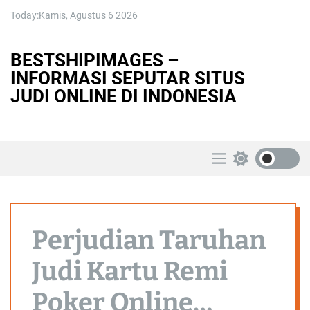
S
Today:
Kamis, Agustus 6 2026
k
i
p
BESTSHIPIMAGES –
t
INFORMASI SEPUTAR SITUS
o
JUDI ONLINE DI INDONESIA
c
o
n
t
e
M
S
n
e
w
n
i
t
u
t
c
h
Perjudian Taruhan
c
o
l
Judi Kartu Remi
o
r
Poker Online
m
o