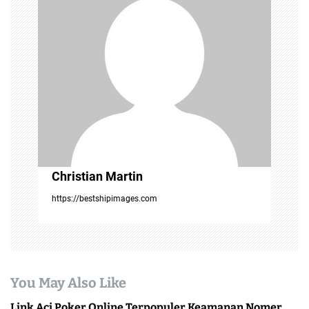
o
s
Christian Martin
https://bestshipimages.com
You May Also Like
Link Aci Poker Online Terpopuler Keamanan Nomer