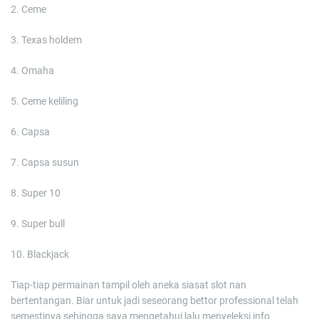
2. Ceme
3. Texas holdem
4. Omaha
5. Ceme keliling
6. Capsa
7. Capsa susun
8. Super 10
9. Super bull
10. Blackjack
Tiap-tiap permainan tampil oleh aneka siasat slot nan
bertentangan. Biar untuk jadi seseorang bettor professional telah
semestinya sehingga saya mengetahui lalu menyeleksi info