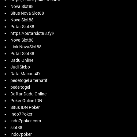
Nova Slot88
Situs Nova Slot88
Nova Slot88
Putar Slot88
https://putarslot88.fyi/
Nova Slot88
Link NovaSlot88
Putar Slot88
Dadu Online
Judi Sicbo
Data Macau 4D
pedetogel alternatif
pede togel
Daftar Dadu Online
Poker Online IDN
Situs IDN Poker
Indo7Poker
indo7poker.com
slot88
indo7poker