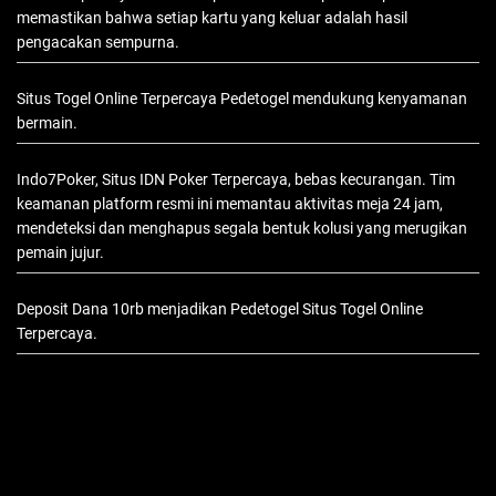
memastikan bahwa setiap kartu yang keluar adalah hasil
pengacakan sempurna.
Situs Togel Online Terpercaya
Pedetogel
mendukung kenyamanan
bermain.
Indo7Poker,
Situs IDN Poker
Terpercaya, bebas kecurangan. Tim
keamanan platform resmi ini memantau aktivitas meja 24 jam,
mendeteksi dan menghapus segala bentuk kolusi yang merugikan
pemain jujur.
Deposit Dana 10rb menjadikan
Pedetogel
Situs Togel Online
Terpercaya.