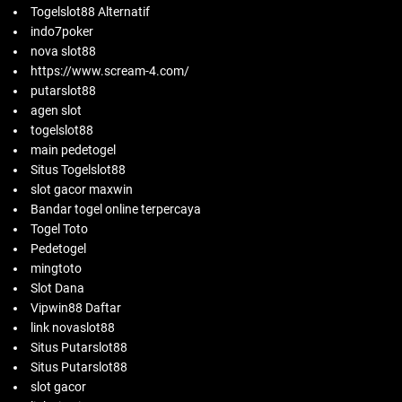
Togelslot88 Alternatif
indo7poker
nova slot88
https://www.scream-4.com/
putarslot88
agen slot
togelslot88
main pedetogel
Situs Togelslot88
slot gacor maxwin
Bandar togel online terpercaya
Togel Toto
Pedetogel
mingtoto
Slot Dana
Vipwin88 Daftar
link novaslot88
Situs Putarslot88
Situs Putarslot88
slot gacor