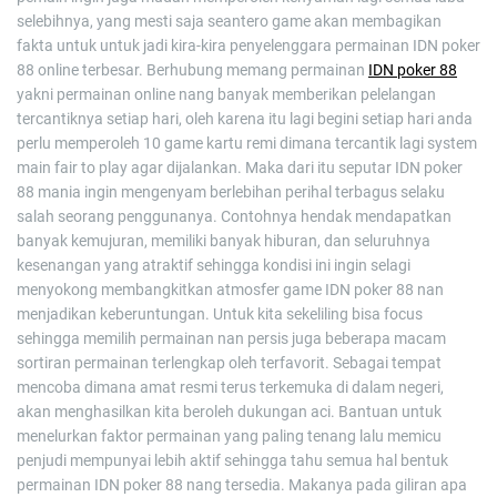
selebihnya, yang mesti saja seantero game akan membagikan
fakta untuk untuk jadi kira-kira penyelenggara permainan IDN poker
88 online terbesar. Berhubung memang permainan
IDN poker 88
yakni permainan online nang banyak memberikan pelelangan
tercantiknya setiap hari, oleh karena itu lagi begini setiap hari anda
perlu memperoleh 10 game kartu remi dimana tercantik lagi system
main fair to play agar dijalankan. Maka dari itu seputar IDN poker
88 mania ingin mengenyam berlebihan perihal terbagus selaku
salah seorang penggunanya. Contohnya hendak mendapatkan
banyak kemujuran, memiliki banyak hiburan, dan seluruhnya
kesenangan yang atraktif sehingga kondisi ini ingin selagi
menyokong membangkitkan atmosfer game IDN poker 88 nan
menjadikan keberuntungan. Untuk kita sekeliling bisa focus
sehingga memilih permainan nan persis juga beberapa macam
sortiran permainan terlengkap oleh terfavorit. Sebagai tempat
mencoba dimana amat resmi terus terkemuka di dalam negeri,
akan menghasilkan kita beroleh dukungan aci. Bantuan untuk
menelurkan faktor permainan yang paling tenang lalu memicu
penjudi mempunyai lebih aktif sehingga tahu semua hal bentuk
permainan IDN poker 88 nang tersedia. Makanya pada giliran apa