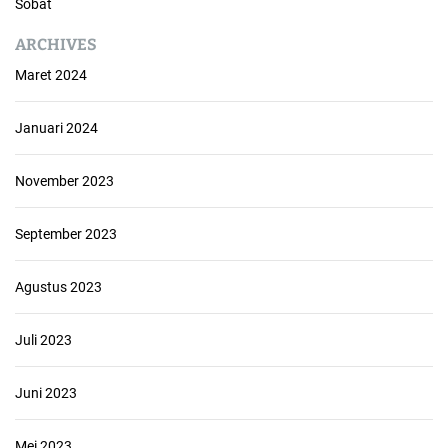
Sobat
ARCHIVES
Maret 2024
Januari 2024
November 2023
September 2023
Agustus 2023
Juli 2023
Juni 2023
Mei 2023