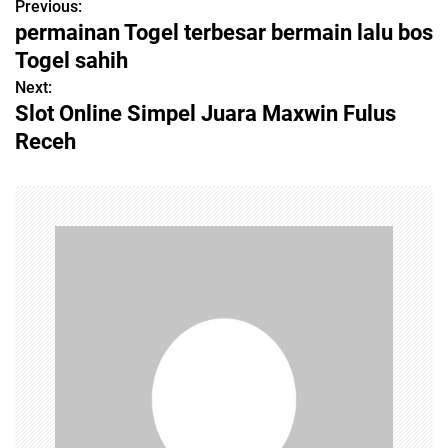
Previous:
N
permainan Togel terbesar bermain lalu bos
a
Togel sahih
v
Next:
Slot Online Simpel Juara Maxwin Fulus
i
Receh
g
a
s
i
p
o
s