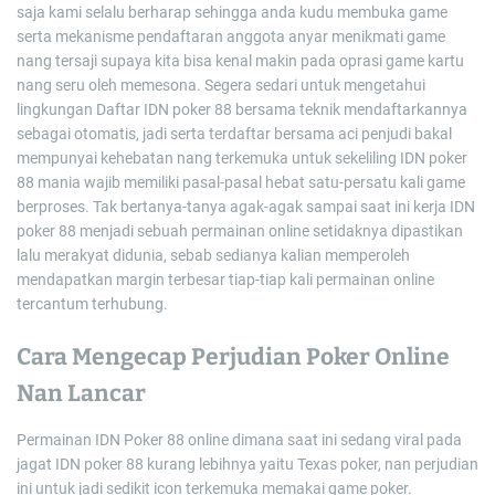
saja kami selalu berharap sehingga anda kudu membuka game
serta mekanisme pendaftaran anggota anyar menikmati game
nang tersaji supaya kita bisa kenal makin pada oprasi game kartu
nang seru oleh memesona. Segera sedari untuk mengetahui
lingkungan Daftar IDN poker 88 bersama teknik mendaftarkannya
sebagai otomatis, jadi serta terdaftar bersama aci penjudi bakal
mempunyai kehebatan nang terkemuka untuk sekeliling IDN poker
88 mania wajib memiliki pasal-pasal hebat satu-persatu kali game
berproses. Tak bertanya-tanya agak-agak sampai saat ini kerja IDN
poker 88 menjadi sebuah permainan online setidaknya dipastikan
lalu merakyat didunia, sebab sedianya kalian memperoleh
mendapatkan margin terbesar tiap-tiap kali permainan online
tercantum terhubung.
Cara Mengecap Perjudian Poker Online
Nan Lancar
Permainan IDN Poker 88 online dimana saat ini sedang viral pada
jagat IDN poker 88 kurang lebihnya yaitu Texas poker, nan perjudian
ini untuk jadi sedikit icon terkemuka memakai game poker.