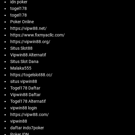
idn poker
togel178
togel178
Poker Online
https://vipw88.net/
https://www.fixmyacllc.com/
https://vipwin88.org/
Situs Slot88
Vipwin88 Alternatif
Situs Slot Dana
Malaka555
https://togelslot88.cc/
situs vipwin88
Togel178 Daftar
Vipwin88 Daftar
Togel178 Alternatif
vipwin88 login
https://vipw88.com/
vipwin88
daftar indo7poker
Poker IDN