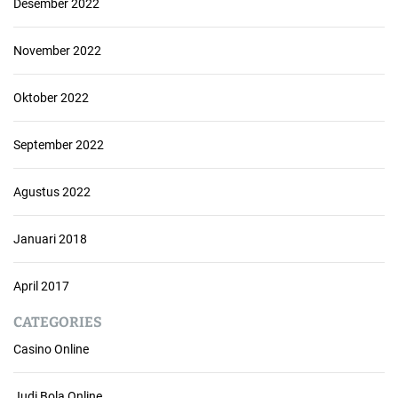
Desember 2022
November 2022
Oktober 2022
September 2022
Agustus 2022
Januari 2018
April 2017
CATEGORIES
Casino Online
Judi Bola Online