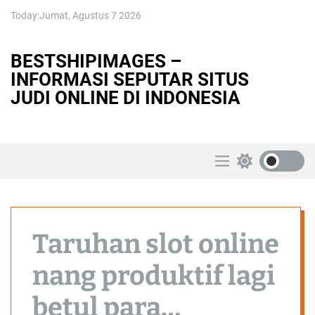
S
Today:
Jumat, Agustus 7 2026
k
i
p
BESTSHIPIMAGES –
t
INFORMASI SEPUTAR SITUS
o
JUDI ONLINE DI INDONESIA
c
o
n
t
e
M
S
n
e
w
n
i
t
u
t
c
h
Taruhan slot online
c
o
l
nang produktif lagi
o
r
betul para
m
o