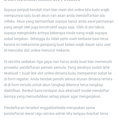
Supaya penjudi hendak start biar main slot online kita kudu wajib
mempunyai satu buah akun nan akan anda mendaftarkan ala
refleks. Akun yang bermanfaat supaya hasut anda awal permainan
yang sengit oleh juga konstruktif siapa saja. Oleh di sini teknis
supaya mengindeks artinya beberapa mode nang wajib supaya
sobat kerjakan. Sehingga itu tidak perlu usah berbasa-basi terus
karena ini mekanisme gampang buat kalian wajib dapat satu user
id mencoba slot online menurut mekanis.
Di sini kita sediakan tiga gaya nan harus anda buat biar memenuhi
prosedur pendaftaran pemain pemula. Yang awalnya sudah lahir
eksklusif 1 buah link slot online dimana kudu mempererat sobat ke
di form register. Anda hendak penuhi semua aturan dimana tertera
di di form tertulis untuk akun tangkap diterima terus tangkap
diaktifkan. Berikut kami terdapat dua alternatif model mendaftar
lainnya yang memudahkan setiap player agar mengerjakan.
Pendaftaran tersebut enggakberbeda merupakan sama
pendaftaran lewat regu service admin kita lampau livechat terus