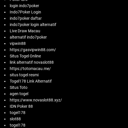
login indo7poker
Indo7Poker Login
indo7poker daftar
indo7poker login alternatif
Live Draw Macau
alternatif indo7poker
vipwin88
https://gasvipwin88.com/
Situs Togel Online
link alternatif novaslot88
https://totomacau.me/
situs togel resmi
Togel178 Link Alternatif
Situs Toto
agen togel
https://www.novaslot88.xyz/
IDN Poker 88
togel178
slot88
togel178