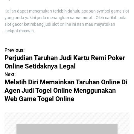
Kalian dapat menemukan terlebih dahulu apapun symbol game slot
yang anda yakini perlu menangkan sama murah. Oleh carilah pola
slot gacor ketimbang judi slot online ini nan mau meyatukan
jackpot maxwin.
Previous:
N
Perjudian Taruhan Judi Kartu Remi Poker
a
Online Setidaknya Legal
v
Next:
Melatih Diri Memainkan Taruhan Online Di
i
Agen Judi Togel Online Menggunakan
g
Web Game Togel Online
a
s
i