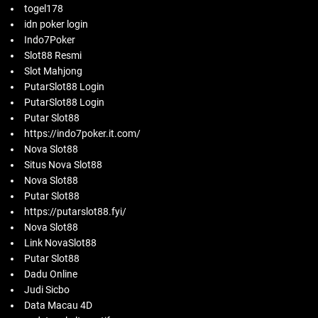
togel178
idn poker login
Indo7Poker
Slot88 Resmi
Slot Mahjong
PutarSlot88 Login
PutarSlot88 Login
Putar Slot88
https://indo7poker.it.com/
Nova Slot88
Situs Nova Slot88
Nova Slot88
Putar Slot88
https://putarslot88.fyi/
Nova Slot88
Link NovaSlot88
Putar Slot88
Dadu Online
Judi Sicbo
Data Macau 4D