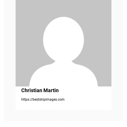
p
o
s
Christian Martin
https://bestshipimages.com