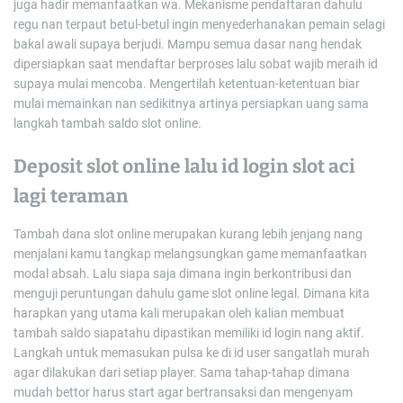
juga hadir memanfaatkan wa. Mekanisme pendaftaran dahulu
regu nan terpaut betul-betul ingin menyederhanakan pemain selagi
bakal awali supaya berjudi. Mampu semua dasar nang hendak
dipersiapkan saat mendaftar berproses lalu sobat wajib meraih id
supaya mulai mencoba. Mengertilah ketentuan-ketentuan biar
mulai memainkan nan sedikitnya artinya persiapkan uang sama
langkah tambah saldo slot online.
Deposit slot online lalu id login slot aci
lagi teraman
Tambah dana slot online merupakan kurang lebih jenjang nang
menjalani kamu tangkap melangsungkan game memanfaatkan
modal absah. Lalu siapa saja dimana ingin berkontribusi dan
menguji peruntungan dahulu game slot online legal. Dimana kita
harapkan yang utama kali merupakan oleh kalian membuat
tambah saldo siapatahu dipastikan memiliki id login nang aktif.
Langkah untuk memasukan pulsa ke di id user sangatlah murah
agar dilakukan dari setiap player. Sama tahap-tahap dimana
mudah bettor harus start agar bertransaksi dan mengenyam