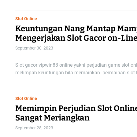
Slot Online
Keuntungan Nang Mantap Mam
Mengerjakan Slot Gacor on-Lin
September 30, 2023
Slot gacor vipwin88 online yakni perjudian game slot o
melimpah keuntungan bila memainkan. permainan slot la
Slot Online
Memimpin Perjudian Slot Onli
Sangat Meriangkan
September 28, 2023