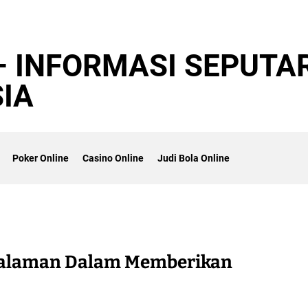
 INFORMASI SEPUTAR
SIA
Poker Online
Casino Online
Judi Bola Online
galaman Dalam Memberikan