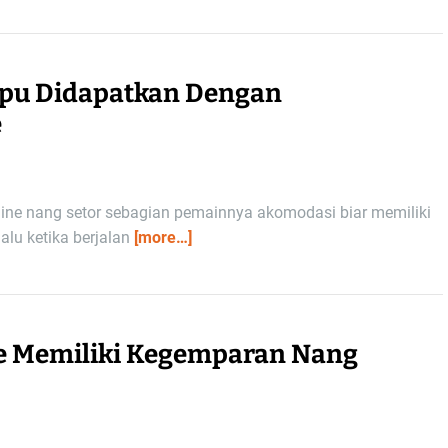
pu Didapatkan Dengan
e
nline nang setor sebagian pemainnya akomodasi biar memiliki
lu ketika berjalan
[more…]
ne Memiliki Kegemparan Nang