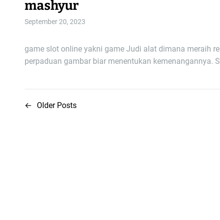
mashyur
September 20, 2023
game slot online yakni game Judi alat dimana meraih 
perpaduan gambar biar menentukan kemenangannya. Slo
←
Older Posts
N
a
v
i
g
a