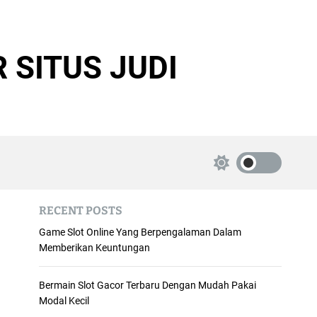
 SITUS JUDI
S
w
i
t
RECENT POSTS
c
h
Game Slot Online Yang Berpengalaman Dalam
c
Memberikan Keuntungan
o
l
o
Bermain Slot Gacor Terbaru Dengan Mudah Pakai
r
m
Modal Kecil
o