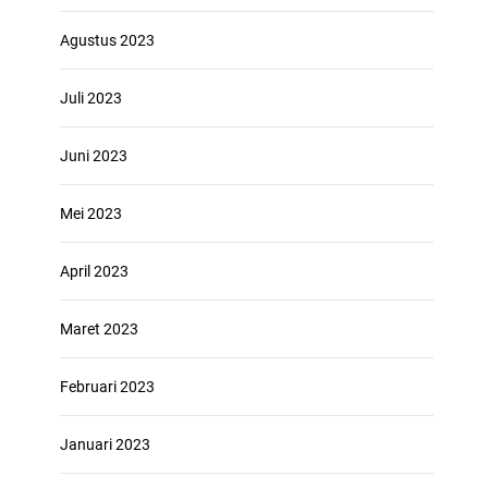
Agustus 2023
Juli 2023
Juni 2023
Mei 2023
April 2023
Maret 2023
Februari 2023
Januari 2023