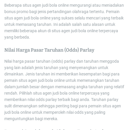
Beberapa situs agen judi bola online mengurangi atau meniadakan
bonus promo bagi jenis pertandingan olahraga tertentu. Pemain
situs agen judi bola online yang sukses selalu mencari yang terbaik
untuk memasang taruhan. Ini adalah salah satu alasan untuk
memiliki beberapa akun di situs agen judi bola online terpercaya
yang berbeda.
Nilai Harga Pasar Taruhan (Odds) Parlay
Nilai harga pasar taruhan (odds) parlay dan taruhan menggoda
yang lain adalah jenis taruhan yang menyenangkan untuk
dimainkan. Jenis taruhan ini memberikan kesempatan bagi para
pemain situs agen judi bola online untuk memenangkan taruhan
dalam jumlah besar dengan memasang angka taruhan yang relatif
rendah. Pilihlah situs agen judi bola online terpercaya yang
memberikan nilai odds parlay terbaik bagi anda. Taruhan parlay
sulit dimenangkan sehingga penting bagi para pemain situs agen
judi bola online untuk memperoleh nilai odds yang paling
menguntungkan bagi mereka.