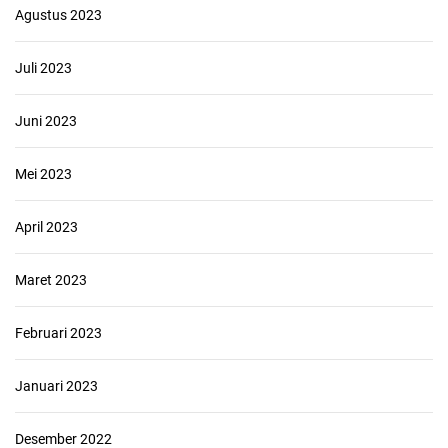
Agustus 2023
Juli 2023
Juni 2023
Mei 2023
April 2023
Maret 2023
Februari 2023
Januari 2023
Desember 2022