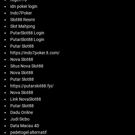
idn poker login
Indo7Poker
Slot88 Resmi
Slot Mahjong
PutarSlot88 Login
PutarSlot88 Login
Putar Slot88
https://indo7poker.it.com/
Nova Slot88
Situs Nova Slot88
Nova Slot88
Putar Slot88
https://putarslot88.fyi/
Nova Slot88
Link NovaSlot88
Putar Slot88
Dadu Online
Judi Sicbo
Data Macau 4D
pedetogel alternatif