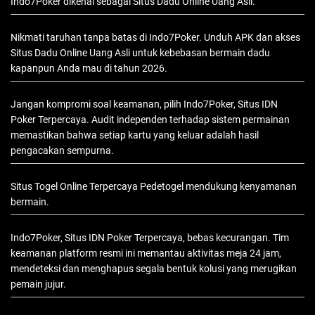
Indo7Poker dikenal sebagai Situs
Dadu Online Uang Asli
.
Nikmati taruhan tanpa batas di Indo7Poker. Unduh APK dan akses
Situs Dadu Online
Uang Asli untuk kebebasan bermain dadu
kapanpun Anda mau di tahun 2026.
Jangan kompromi soal keamanan, pilih Indo7Poker, Situs
IDN
Poker
Terpercaya. Audit independen terhadap sistem permainan
memastikan bahwa setiap kartu yang keluar adalah hasil
pengacakan sempurna.
Situs Togel Online Terpercaya
Pedetogel
mendukung kenyamanan
bermain.
Indo7Poker,
Situs IDN Poker
Terpercaya, bebas kecurangan. Tim
keamanan platform resmi ini memantau aktivitas meja 24 jam,
mendeteksi dan menghapus segala bentuk kolusi yang merugikan
pemain jujur.