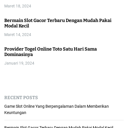
Maret 18, 2024
Bermain Slot Gacor Terbaru Dengan Mudah Pakai
Modal Kecil
Maret 14, 2024
Provider Togel Online Toto Satu Hari Sama
Dominasinya
Januari 19, 2024
RECENT POSTS
Game Slot Online Yang Berpengalaman Dalam Memberikan
Keuntungan
Bermain Slot Gacor Terbaru Dengan Mudah Pakai Modal Kecil