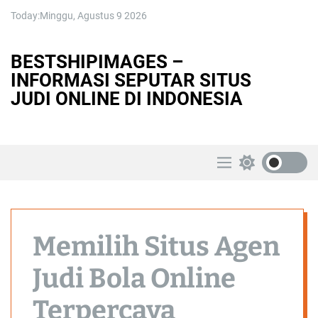
S
Today:
Minggu, Agustus 9 2026
k
i
p
BESTSHIPIMAGES –
t
INFORMASI SEPUTAR SITUS
o
JUDI ONLINE DI INDONESIA
c
o
n
t
e
M
S
n
e
w
n
i
t
u
t
c
h
Memilih Situs Agen
c
o
l
Judi Bola Online
o
r
Terpercaya
m
o