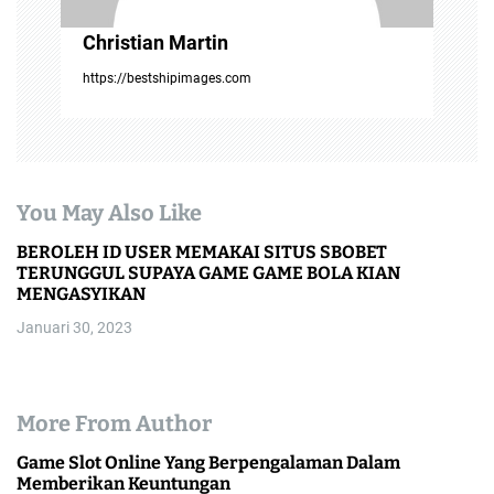
Christian Martin
https://bestshipimages.com
You May Also Like
BEROLEH ID USER MEMAKAI SITUS SBOBET
TERUNGGUL SUPAYA GAME GAME BOLA KIAN
MENGASYIKAN
Januari 30, 2023
More From Author
Game Slot Online Yang Berpengalaman Dalam
Memberikan Keuntungan