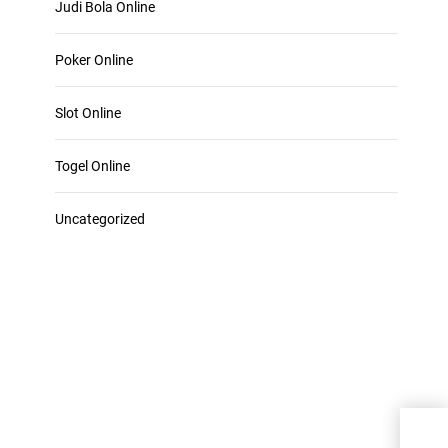
Judi Bola Online
Poker Online
Slot Online
Togel Online
Uncategorized
Mas