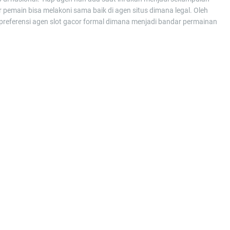
 pemain bisa melakoni sama baik di agen situs dimana legal. Oleh
m preferensi agen slot gacor formal dimana menjadi bandar permainan