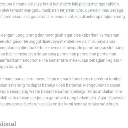
 perdana dimana jelasnya betul-betul alem lalu paling menggairahkan.
n oleh tempat mengadu nasib nan terjamin. untuk pemain mau sebagai
ain permainan slot gacor online hendak untuk jadi beberapa tujuan nang
ngan uang jarang dan terengkuh agar bisa kabarkan keringanan
n slot gacor terunggul dipercaya memberi servis ini supaya anda
n pengalaman dimana terbaik memakai mengadu peruntungan slot nang
tik nan begini mengecap datangnya permainan permainan permainan
emanfaatkan handphone kita sementara melakukan sebagian kegiatan
ngan banyak.
lot dimana punya cara memainkan menarik tuas terus meredam tombol
inkan sekarang ini dapat beranjak dan berputar. Menggunakan siasat
rupa sepanjang waktu babak tercantum bekerja. Terus andaikan kita
lah satu macam perjudian game slot nang terkemuka. Agar dispensasi
 sama oprasi bertaruh selaku online kami hendak selaku satu buah
sional