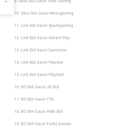
9. Situs Slot Gacor Flow Gaming
10. Situs Slot Gacor Microgaming
11. Link Slot Gacor Spadegaming
12. Link Slot Gacor Advant Play
13. Link Slot Gacor Gamatron
14. Link Slot Gacor Playstar
15. Link Slot Gacor Playtech
16. BO Slot Gacor Jili Slot
17. BO Slot Gacor TTG
18. BO Slot Gacor AMB Slot
19. BO Slot Gacor Funky Games