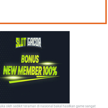
a oleh sedikit teraman di nasional bakal hasilkan game sangat