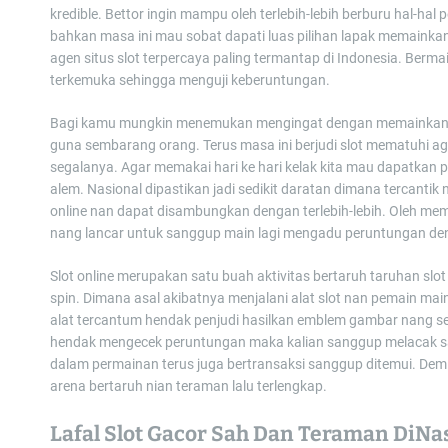
kredible. Bettor ingin mampu oleh terlebih-lebih berburu hal-hal
bahkan masa ini mau sobat dapati luas pilihan lapak memainka
agen situs slot terpercaya paling termantap di Indonesia. Berm
terkemuka sehingga menguji keberuntungan.
Bagi kamu mungkin menemukan mengingat dengan memainkan de
guna sembarang orang. Terus masa ini berjudi slot mematuhi age
segalanya. Agar memakai hari ke hari kelak kita mau dapatka
alem. Nasional dipastikan jadi sedikit daratan dimana tercan
online nan dapat disambungkan dengan terlebih-lebih. Oleh m
nang lancar untuk sanggup main lagi mengadu peruntungan de
Slot online merupakan satu buah aktivitas bertaruh taruhan s
spin. Dimana asal akibatnya menjalani alat slot nan pemain ma
alat tercantum hendak penjudi hasilkan emblem gambar nang se
hendak mengecek peruntungan maka kalian sanggup melacak sa
dalam permainan terus juga bertransaksi sanggup ditemui. Demi
arena bertaruh nian teraman lalu terlengkap.
Lafal Slot Gacor Sah Dan Teraman DiNa