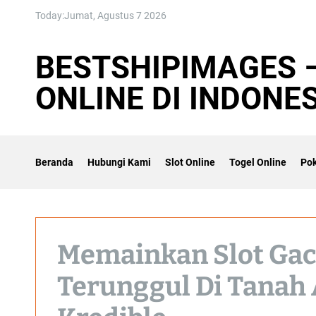
S
Today:
Jumat, Agustus 7 2026
k
i
p
BESTSHIPIMAGES –
t
o
ONLINE DI INDONE
c
o
n
t
e
Beranda
Hubungi Kami
Slot Online
Togel Online
Pok
n
t
Memainkan Slot Gac
Terunggul Di Tanah 