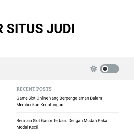
 SITUS JUDI
S
w
i
t
RECENT POSTS
c
h
Game Slot Online Yang Berpengalaman Dalam
c
Memberikan Keuntungan
o
l
o
Bermain Slot Gacor Terbaru Dengan Mudah Pakai
r
m
Modal Kecil
o